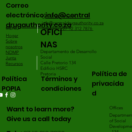
Correo
electrónico:
info@central
CONTÁCTENOS
info@centraldrugauthority.co.za
drugauthority.co.za
MENÚ
Teléfono:
+27 12 312 7876
OFICI
Hogar
Sobre
NAS
nosotros
Departamento de Desarrollo
NDMP
Social
Junta
Calle Pretorio 134
Recursos
Edificio HSRC
Política de
Pretoria
Política
Términos y
privacida
POPIA
condiciones
d
Want to learn more?
Offices
Departmen
Give us a call today
of Social
Developme
, 134