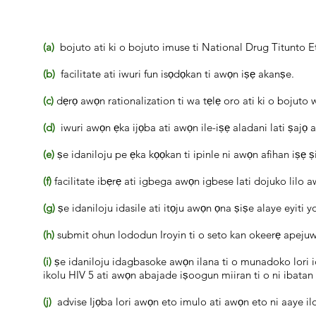
(a)
bojuto ati ki o bojuto imuse ti National Drug Titunto E
(b)
facilitate ati iwuri fun isọdọkan ti awọn iṣẹ akanṣe.
(c)
dẹrọ awọn rationalization ti wa tẹlẹ oro ati ki o bojuto
(d)
iwuri awọn ẹka ijọba ati awọn ile-iṣẹ aladani lati ṣajọ 
(e)
ṣe idaniloju pe ẹka kọọkan ti ipinle ni awọn afihan iṣẹ ṣi
(f)
facilitate ibẹrẹ ati igbega awọn igbese lati dojuko lilo 
(g)
ṣe idaniloju idasile ati itọju awọn ọna ṣiṣe alaye eyiti
(h)
submit ohun lododun Iroyin ti o seto kan okeerẹ apejuwe
(i)
ṣe idaniloju idagbasoke awọn ilana ti o munadoko lori ide
ikolu HIV 5 ati awọn abajade iṣoogun miiran ti o ni ibatan 
(j)
advise Ijọba lori awọn eto imulo ati awọn eto ni aaye il