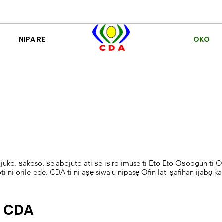
NIPA RE
OKO
juko, ṣakoso, ṣe abojuto ati ṣe iṣiro imuse ti Eto Eto Oṣoogun ti Ori
doti ni orile-ede. CDA ti ni aṣẹ siwaju nipasẹ Ofin lati ṣafihan ijabọ
i CDA