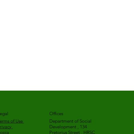
egal
Offices
erms of Use
Department of Social
rivacy
Development , 134
Popia
Pretorius Street , HRSC