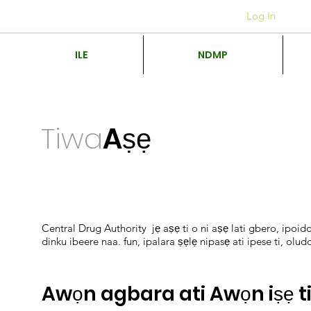
Awọn ọfiisi
+27 12 312 7876
Log In
ILE
NDMP
Tiwa
Aṣẹ
Central Drug Authority jẹ aṣẹ ti o ni aṣẹ lati gbero, ipoido
dinku ibeere naa. fun, ipalara ṣẹlẹ nipasẹ ati ipese ti, olu
Awọn agbara ati Awọn iṣẹ t