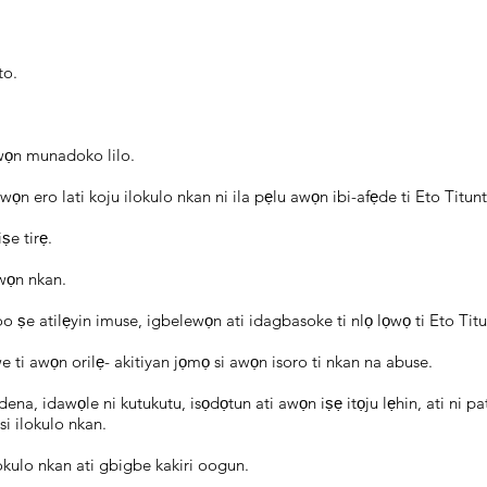
to.
 wọn munadoko lilo.
awọn ero lati koju ilokulo nkan ni ila pẹlu awọn ibi-afẹde ti Eto Tit
ṣe tirẹ.
awọn nkan.
 yoo ṣe atilẹyin imuse, igbelewọn ati idagbasoke ti nlọ lọwọ ti Eto T
 ti awọn orilẹ- akitiyan jọmọ si awọn isoro ti nkan na abuse.
na, idawọle ni kutukutu, isọdọtun ati awọn iṣẹ itọju lẹhin, ati ni p
si ilokulo nkan.
okulo nkan ati gbigbe kakiri oogun.