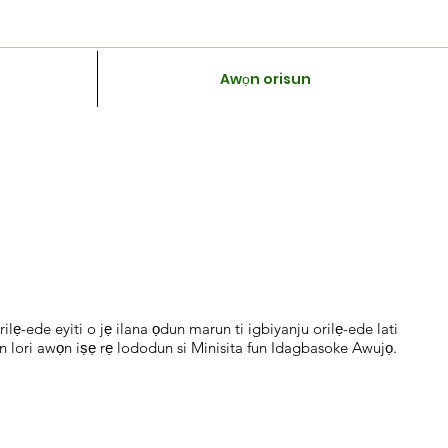
Awọn orisun
lẹ-ede eyiti o jẹ ilana ọdun marun ti igbiyanju orilẹ-ede lati
 kan lori awọn iṣẹ rẹ lododun si Minisita fun Idagbasoke Awujọ.