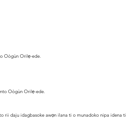
unto Oògùn Orilẹ-ede.
itunto Oògùn Orilẹ-ede.
ato rii daju idagbasoke awọn ilana ti o munadoko nipa idena ti