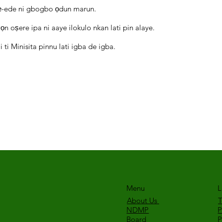
lẹ-ede ni gbogbo ọdun marun.
wọn oṣere ipa ni aaye ilokulo nkan lati pin alaye.
 ti Minisita pinnu lati igba de igba.
Menu
L
About Us
T
NDMP
P
Board