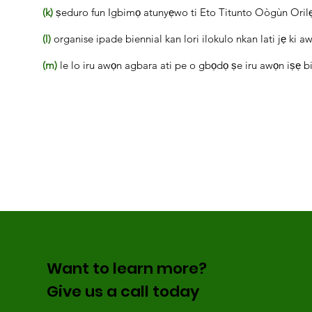
(k)
ṣeduro fun Igbimọ atunyẹwo ti Eto Titunto Oògùn Ori
(l)
organise ipade biennial kan lori ilokulo nkan lati jẹ ki a
(m)
le lo iru awọn agbara ati pe o gbọdọ ṣe iru awọn iṣẹ bii
Want to learn more?
Give us a call today