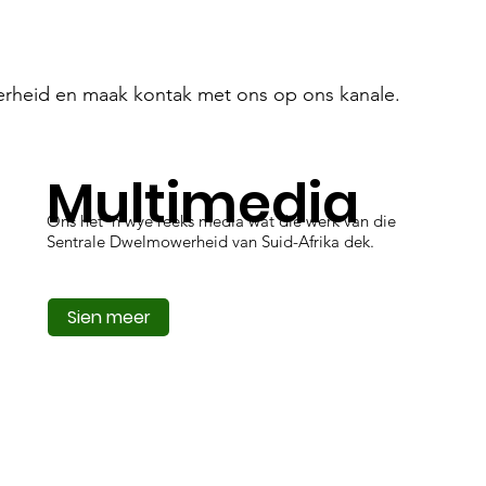
rheid en maak kontak met ons op ons kanale.
Multimedia
Ons het 'n wye reeks media wat die werk van die
Sentrale Dwelmowerheid van Suid-Afrika dek.
Sien meer