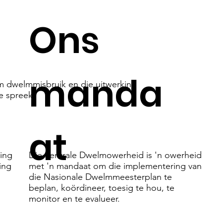
Ons
manda
m dwelmmisbruik en die uitwerking
e spreek.
at
ing
Die Sentrale Dwelmowerheid is 'n owerheid
ing
met 'n mandaat om die implementering van
die Nasionale Dwelmmeesterplan te
beplan, koördineer, toesig te hou, te
monitor en te evalueer.