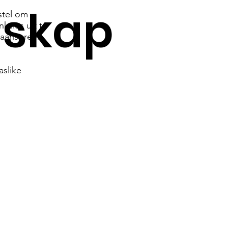
skap
stel om
nksies uit te
e aanspreek
aslike