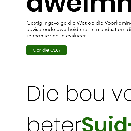
dwelmm
Gestig ingevolge die Wet op die Voorkoming
adviserende owerheid met 'n mandaat om di
te monitor en te evalueer.
Oor die CDA
Kontak my
Die bou va
beter
Suid