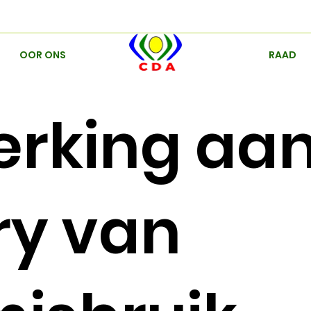
OOR ONS
RAAD
king aan 
ry van