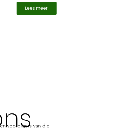
Lees meer
ons
eenwoordigers van die