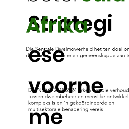
Strategi
Afrika
ese
Die Sentrale Dwelmowerheid het ten doel o
daarvan op gesinne en gemeenskappe aan t
voorne
Die NDMP 2019-2024 erken dat die verhoud
tussen dwelmbeheer en menslike ontwikkel
kompleks is en 'n gekoördineerde en
me
multisektorale benadering vereis