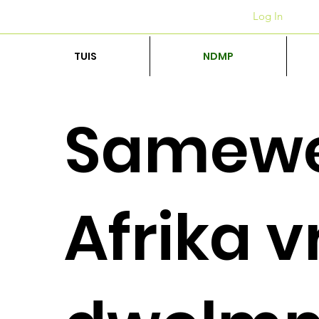
Kantore
+27 12 312 7876
Log In
TUIS
NDMP
Samewer
Afrika v