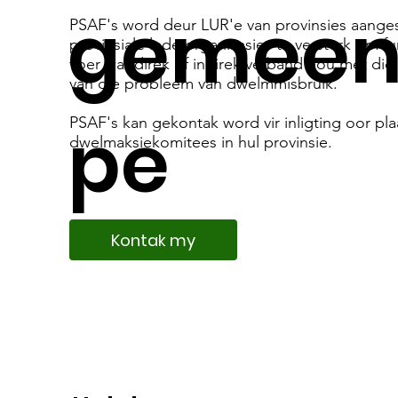
gemeen
PSAF's word deur LUR'e van provinsies aange
provinsiale lede organisasies te versterk om fu
voer wat direk of indirek verband hou met di
van die probleem van dwelmmisbruik.
pe
PSAF's kan gekontak word vir inligting oor pla
dwelmaksiekomitees in hul provinsie.
Kontak my