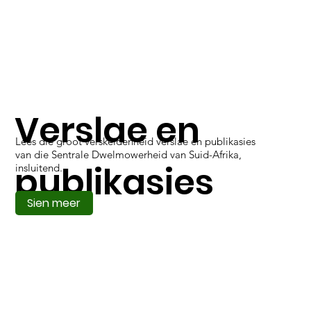
Verslae en
Lees die groot verskeidenheid verslae en publikasies
van die Sentrale Dwelmowerheid van Suid-Afrika,
publikasies
insluitend.
Sien meer