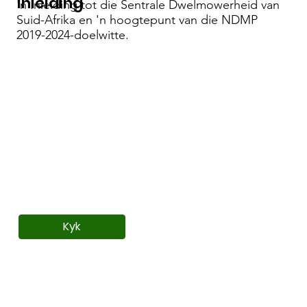
Inleiding
'n Inleiding tot die Sentrale Dwelmowerheid van
Suid-Afrika en 'n hoogtepunt van die NDMP
2019-2024-doelwitte.
Kyk