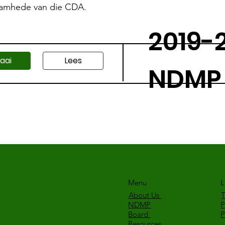
saamhede van die CDA.
2019-
laai
Lees
NDMP
Menu
L
About Us
T
NDMP
P
Board
Resources