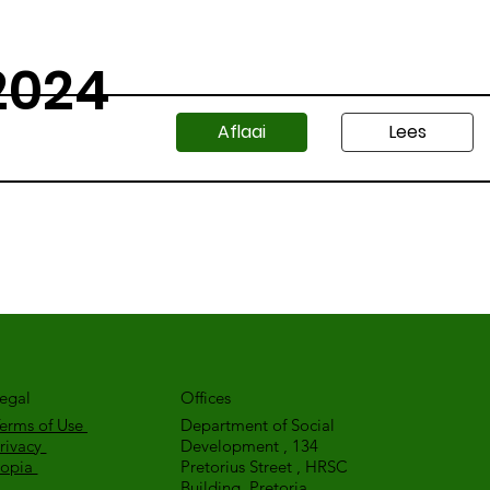
2024
Lees
Aflaai
egal
Offices
erms of Use
Department of Social
rivacy
Development , 134
Popia
Pretorius Street , HRSC
Building, Pretoria