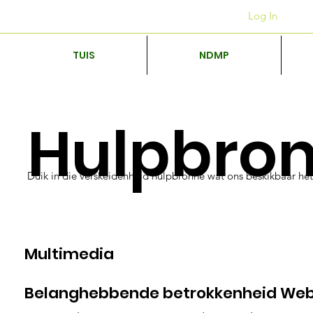
Kantore
+27 12 312 7876
Log In
TUIS
NDMP
Hulpbro
Duik in die verskeidenheid hulpbronne wat ons beskikbaar he
Multimedia
Belanghebbende betrokkenheid Web